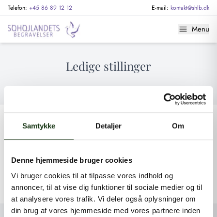
Telefon:
+45 86 89 12 12
E-mail:
kontakt@shlb.dk
Menu
Ledige stillinger
Der er i øjeblikket ingen ledige stillinger.
Samtykke
Detaljer
Om
Ønsker du at sende en uopfordret ansøgning, kan du kontakte os på
Denne hjemmeside bruger cookies
kontakt@shlb.dk
. Har du spørgsmål, er du velkommen til at ringe til
Vi bruger cookies til at tilpasse vores indhold og
os på
+45 86 89 12 12
.
annoncer, til at vise dig funktioner til sociale medier og til
at analysere vores trafik. Vi deler også oplysninger om
din brug af vores hjemmeside med vores partnere inden