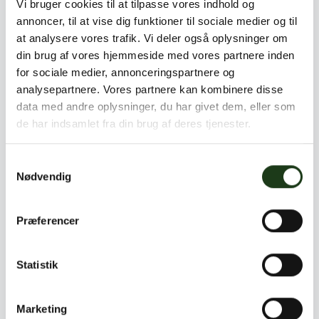
Vi bruger cookies til at tilpasse vores indhold og
5. juli 1946
annoncer, til at vise dig funktioner til sociale medier og til
23. juli 2026 i Horsens
at analysere vores trafik. Vi deler også oplysninger om
din brug af vores hjemmeside med vores partnere inden
Tirsdag d. 4. august 2026 kl. 13:00
for sociale medier, annonceringspartnere og
Tyrsted Kirke, Horsens
analysepartnere. Vores partnere kan kombinere disse
data med andre oplysninger, du har givet dem, eller som
Send blomster
de har indsamlet fra din brug af deres tjenester.
Samtykkevalg
Anette Kærgaard
Nødvendig
9. april 1956
24. juli 2026 i Hovedgård
Præferencer
Fredag d. 31. juli 2026 kl. 13:00
Ørridslev Kirke, Hovedgård
Statistik
Send blomster
Marketing