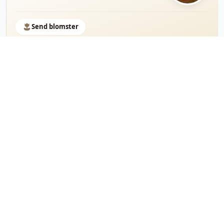
Send blomster
Birgitte Gundersen
30. april 1948
15. juli 2026 i Hornsyld
Send blomster
Kresten Sørensen
29. juni 1947
12. juli 2026
Onsdag d. 5. august 2026 kl. 11:00
Vroue Kirke, Skive