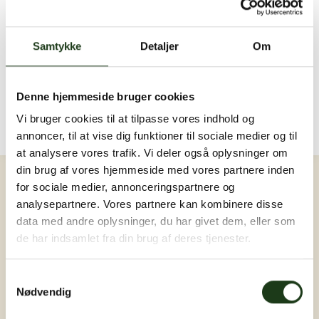
Send en sidste hilsen...
Der er endnu ingen hilsner. Bliv den første ❤️
Samtykke
Detaljer
Om
Billeder og video
Upload billede eller video
Denne hjemmeside bruger cookies
Der er endnu ingen billeder eller videoer. Bliv den
Vi bruger cookies til at tilpasse vores indhold og
første ❤️
annoncer, til at vise dig funktioner til sociale medier og til
at analysere vores trafik. Vi deler også oplysninger om
Log ind
din brug af vores hjemmeside med vores partnere inden
for sociale medier, annonceringspartnere og
analysepartnere. Vores partnere kan kombinere disse
data med andre oplysninger, du har givet dem, eller som
de har indsamlet fra din brug af deres tjenester.
Samtykkevalg
Nødvendig