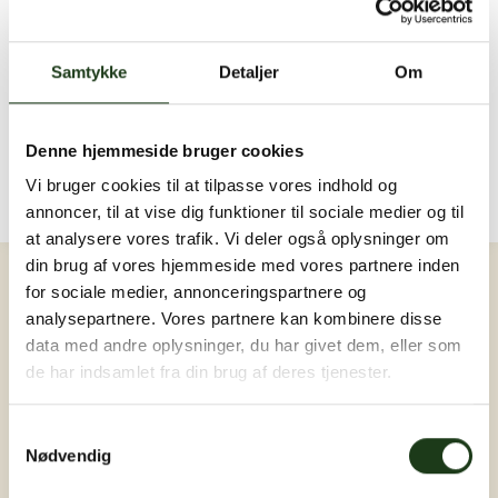
Send en sidste hilsen...
Der er endnu ingen hilsner. Bliv den første ❤️
Samtykke
Detaljer
Om
Billeder og video
Upload billede eller video
Denne hjemmeside bruger cookies
Der er endnu ingen billeder eller videoer. Bliv den
Vi bruger cookies til at tilpasse vores indhold og
første ❤️
annoncer, til at vise dig funktioner til sociale medier og til
at analysere vores trafik. Vi deler også oplysninger om
Log ind
din brug af vores hjemmeside med vores partnere inden
for sociale medier, annonceringspartnere og
analysepartnere. Vores partnere kan kombinere disse
data med andre oplysninger, du har givet dem, eller som
de har indsamlet fra din brug af deres tjenester.
Samtykkevalg
Nødvendig